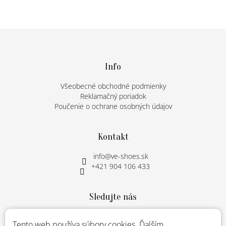
a
c
i
e
Z
p
á
r
p
v
ä
Info
k
t
y
Všeobecné obchodné podmienky
v
i
Reklamačný poriadok
ý
e
p
Poučenie o ochrane osobných údajov
i
s
u
Kontakt
info
@
ve-shoes.sk
+421 904 106 433
Sledujte nás
Instagram
Tento web používa súbory cookies. Ďalším