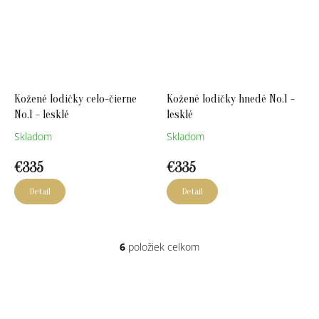
Kožené lodičky celo-čierne
Kožené lodičky hnedé No.1 -
No.1 - lesklé
lesklé
Skladom
Skladom
€335
€335
Detail
Detail
6
položiek celkom
O
v
l
á
d