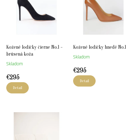
p
r
r
o
o
d
d
u
u
k
k
t
t
o
Kožené lodičky čierne No.1 -
Kožené lodičky hnedé No.1
o
v
brúsená koža
v
Skladom
Skladom
€295
€295
Detail
Detail