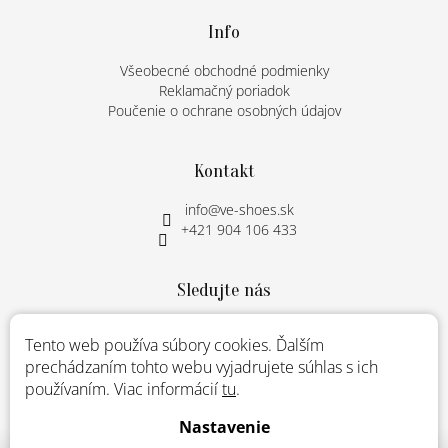
p
v
ä
Info
k
t
y
Všeobecné obchodné podmienky
v
i
Reklamačný poriadok
ý
e
p
Poučenie o ochrane osobných údajov
i
s
u
Kontakt
info
@
ve-shoes.sk
+421 904 106 433
Sledujte nás
Instagram
Tento web používa súbory cookies. Ďalším
prechádzaním tohto webu vyjadrujete súhlas s ich
používaním. Viac informácií
tu
.
Nastavenie