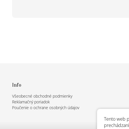
Z
á
p
ä
Info
t
Všeobecné obchodné podmienky
i
Reklamačný poriadok
e
Poučenie o ochrane osobných údajov
Tento web p
prechádzaní