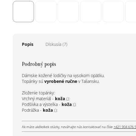
Popis
Diskusia (7)
Podrobný popis
Dámske kožené lodičky na vysokom opätku.
Topánky sú
vyrobené ručne
v Taliansku.
Zloženie topánky:
Vrchný materiál -
koža
Podšívka a výstelka -
koža
Podrážka -
koža
Ak máte akékoľvek otázky, neváhajte nás kontaktovať na čísle
+421 904 676 