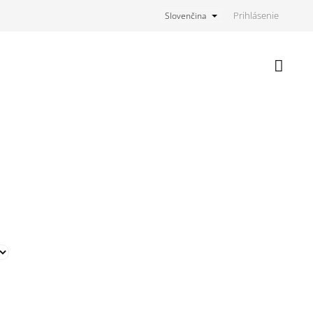
Prihlásenie
Slovenčina
Nákupn
košík