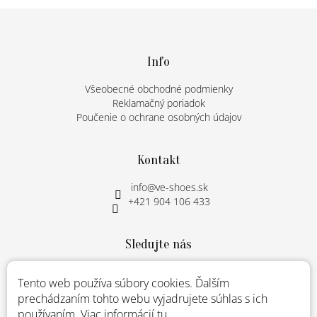
r
Z
v
á
k
p
y
ä
Info
v
t
ý
Všeobecné obchodné podmienky
p
i
Reklamačný poriadok
i
e
Poučenie o ochrane osobných údajov
s
u
Kontakt
info
@
ve-shoes.sk
+421 904 106 433
Sledujte nás
Instagram
Tento web používa súbory cookies. Ďalším
prechádzaním tohto webu vyjadrujete súhlas s ich
používaním. Viac informácií
tu
.