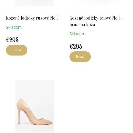
u
k
k
t
t
o
Kožené lodičky ružové No.1
Kožené lodičky telové No.1 -
o
v
brúsená koža
v
Skladom
Skladom
€295
€295
Detail
Detail