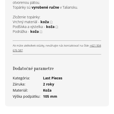
otvorenou pätou.
Topánky sú
vyrobené ručne
v Taliansku.
Zloženie topánky:
Vrchný materiál -
koža
Podšívka a výstelka -
koža
Podrážka -
koža
Ak máte akékoľvek otázky, neváhajte nás kontaktovať na čísle
+421 904
676 587
.
Dodatočné parametre
Kategória
:
Last Pieces
Záruka
:
2 roky
Materiál
:
Koža
Výška podpätku
:
105 mm