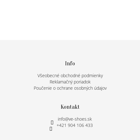
Z
á
p
ä
Info
t
Všeobecné obchodné podmienky
i
Reklamačný poriadok
e
Poučenie o ochrane osobných údajov
Kontakt
info
@
ve-shoes.sk
+421 904 106 433