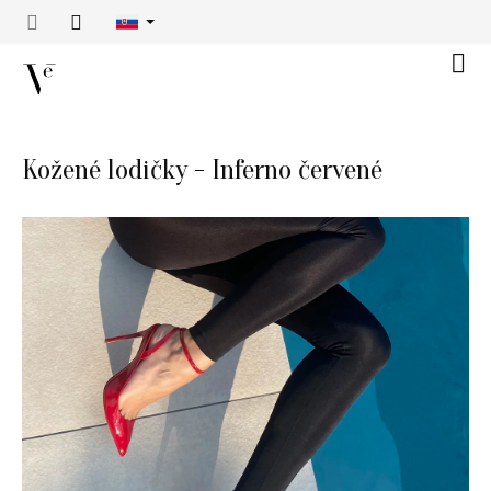
Prejsť
na
obsah
Náku
košík
Kožené lodičky - Inferno červené